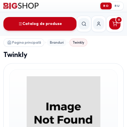
RO
RU
0
Catalog de produse
Căutare
Contul meu
Pagina principală
Branduri
Twinkly
Twinkly