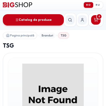
RO
RU
0
Catalog de produse
Căutare
Contul meu
Pagina principală
Branduri
TSG
TSG