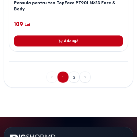
Pensula pentru ten TopFace PT901 №23 Face &
Body
109
Lei
Adaugă
1
2