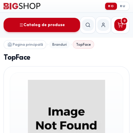
RO
RU
0
Catalog de produse
Căutare
Contul meu
Pagina principală
Branduri
TopFace
TopFace