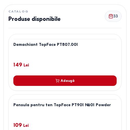
CATALOG
33
Produse disponibile
Demachiant TopFace PT807.001
149
Lei
Adaugă
Pensula pentru ten TopFace PT901 №01 Powder
109
Lei