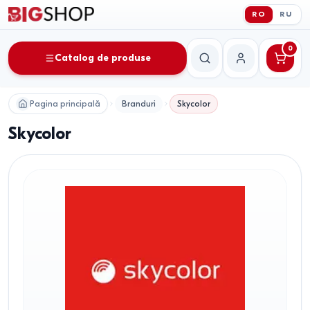
RO
RU
0
Catalog de produse
Căutare
Contul meu
Pagina principală
Branduri
Skycolor
Skycolor