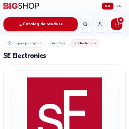
RO
RU
0
Catalog de produse
Căutare
Contul meu
Pagina principală
Branduri
SE Electronics
SE Electronics