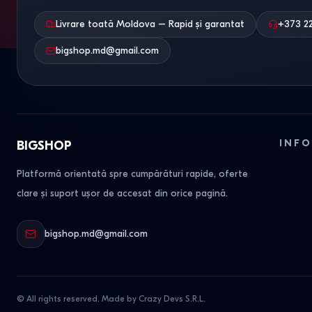
Livrare toată Moldova – Rapid și garantat
+373 2
bigshop.md@gmail.com
INFO
BIGSHOP
Platformă orientată spre cumpărături rapide, oferte
clare și suport ușor de accesat din orice pagină.
bigshop.md@gmail.com
© All rights reserved. Made by Crazy Devs S.R.L.