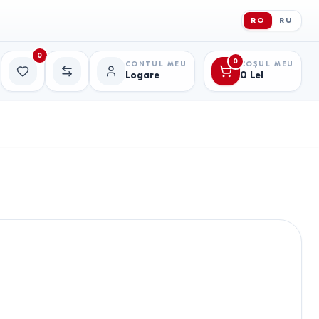
RO
RU
0
0
CONTUL MEU
COȘUL MEU
Logare
0
Lei
Favorite
Comparație