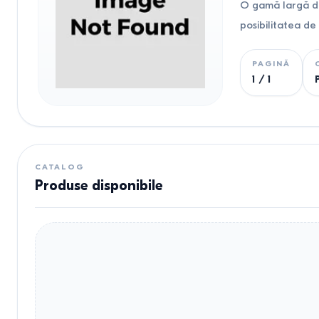
O gamă largă de
posibilitatea de
PAGINĂ
1
/
1
CATALOG
Produse disponibile