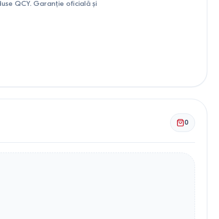
se QCY. Garanție oficială și
0