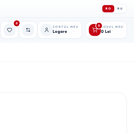
RO
RU
0
0
CONTUL MEU
COȘUL MEU
Logare
0
Lei
Favorite
Comparație