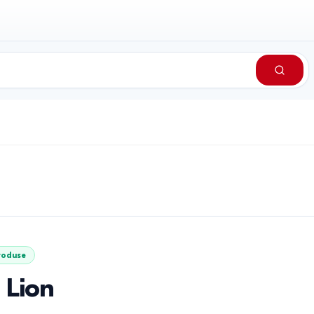
roduse
 Lion