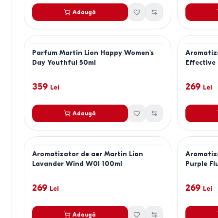
Adaugă
Parfum Martin Lion Happy Women's
Aromatiza
Day Youthful 50ml
Effective
359
269
Lei
Lei
Adaugă
Aromatizator de aer Martin Lion
Aromatiza
Lavander Wind W01 100ml
Purple Fl
269
269
Lei
Lei
Adaugă