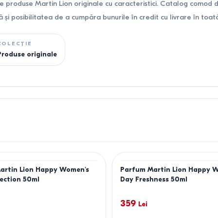
 produse Martin Lion originale cu caracteristici. Catalog comod d
ă și posibilitatea de a cumpăra bunurile în credit cu livrare în to
COLECȚIE
Produse originale
artin Lion Happy Women's
Parfum Martin Lion Happy 
ection 50ml
Day Freshness 50ml
359
Lei