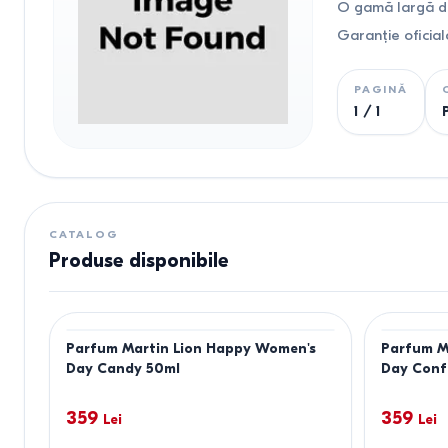
O gamă largă de
Garanție oficial
PAGINĂ
1
/
1
CATALOG
Produse disponibile
Parfum Martin Lion Happy Women's
Parfum M
Day Candy 50ml
Day Conf
359
359
Lei
Lei