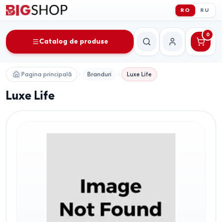
RO
RU
0
Catalog de produse
Căutare
Contul meu
Pagina principală
Branduri
Luxe Life
Luxe Life