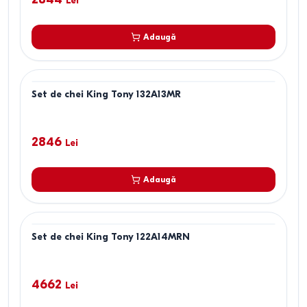
Lei
Adaugă
Set de chei King Tony 132A13MR
2846
Lei
Adaugă
Set de chei King Tony 122A14MRN
4662
Lei