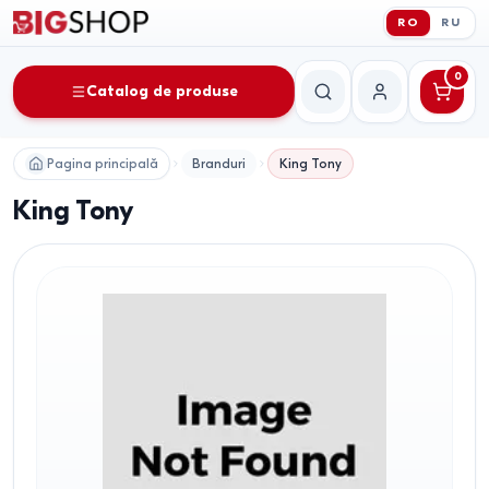
RO
RU
0
Catalog de produse
Căutare
Contul meu
Pagina principală
Branduri
King Tony
King Tony