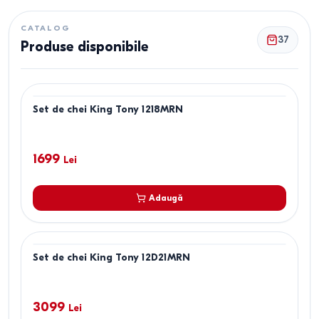
CATALOG
37
Produse disponibile
Set de chei King Tony 1218MRN
1699
Lei
Adaugă
Set de chei King Tony 12D21MRN
3099
Lei