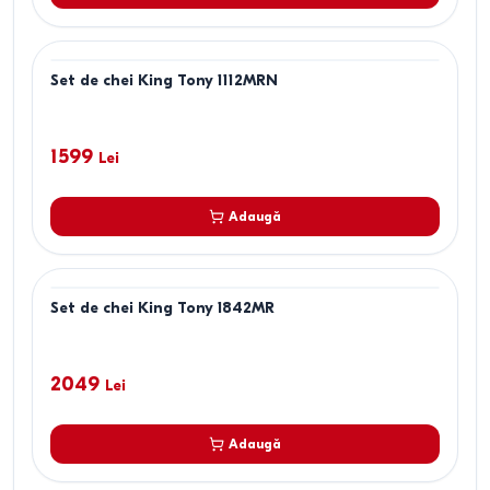
Set de chei King Tony 1112MRN
1599
Lei
Adaugă
Set de chei King Tony 1842MR
2049
Lei
Adaugă