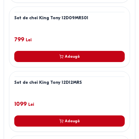
Set de chei King Tony 12D09MRS01
799
Lei
Adaugă
Set de chei King Tony 12D12MRS
1099
Lei
Adaugă