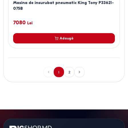
Masina de insurubat pneumatic King Tony P33621-
075B
7080
Lei
Adaugă
1
2