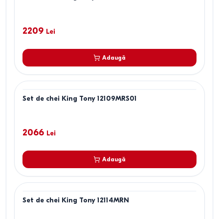
2209
Lei
Adaugă
Set de chei King Tony 12109MRS01
2066
Lei
Adaugă
Set de chei King Tony 12114MRN