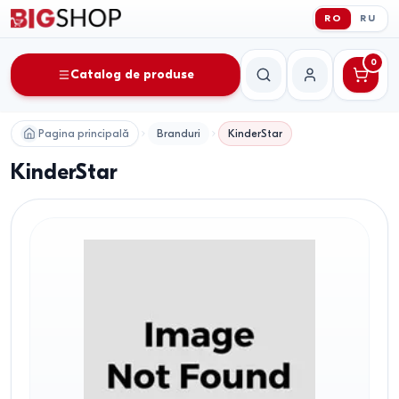
RO
RU
0
Catalog de produse
Căutare
Contul meu
Pagina principală
Branduri
KinderStar
KinderStar