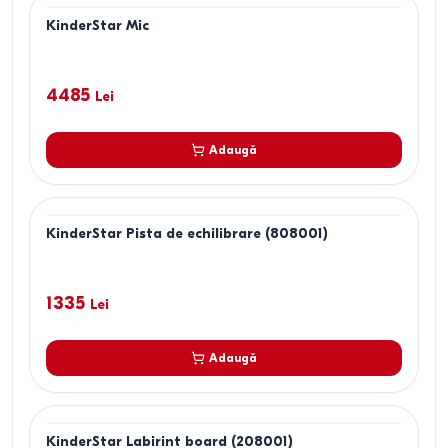
KinderStar Mic
4485
Lei
Adaugă
KinderStar Pista de echilibrare (808001)
1335
Lei
Adaugă
KinderStar Labirint board (208001)