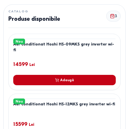
CATALOG
3
Produse disponibile
Nou
Aer conditionat Hoshi HS-09MKS grey inverter wi-
fi
14599
Lei
Adaugă
Nou
Aer conditionat Hoshi HS-12MKS grey inverter wi-fi
15599
Lei