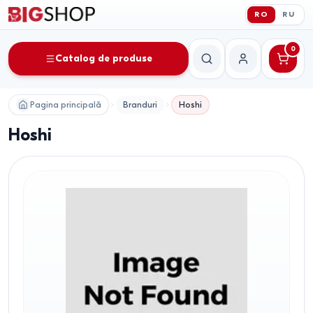
RO
RU
0
Catalog de produse
Căutare
Contul meu
Pagina principală
Branduri
Hoshi
Hoshi