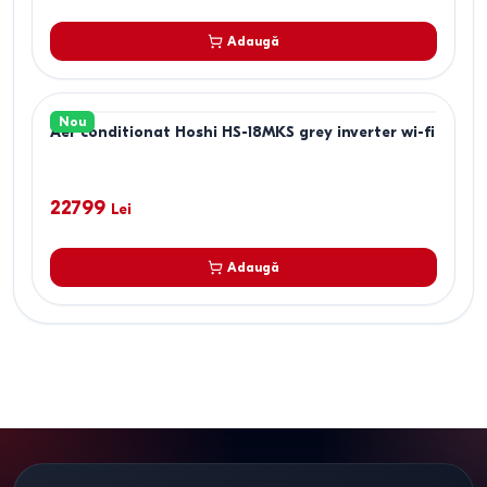
Adaugă
Nou
Aer conditionat Hoshi HS-18MKS grey inverter wi-fi
22799
Lei
Adaugă