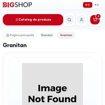
RO
RU
0
Catalog de produse
Căutare
Contul meu
Pagina principală
Branduri
Granitan
Granitan