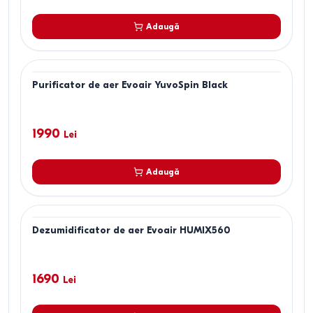
Adaugă
Purificator de aer Evoair YuvoSpin Black
1990
Lei
Adaugă
Dezumidificator de aer Evoair HUMIX560
1690
Lei