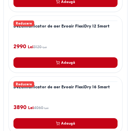
Adaugă
Reducere
Dezumidificator de aer Evoair FlexiDry 12 Smart
2990
Lei
3120
Lei
Adaugă
Reducere
Dezumidificator de aer Evoair FlexiDry 16 Smart
3890
Lei
4060
Lei
Adaugă