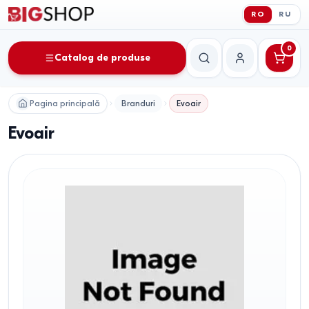
RO
RU
0
Catalog de produse
Căutare
Contul meu
Pagina principală
Branduri
Evoair
Evoair