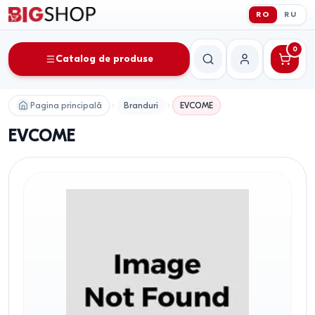
RO
RU
0
Catalog de produse
Căutare
Contul meu
Pagina principală
Branduri
EVCOME
EVCOME