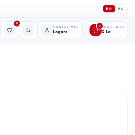
RO
RU
0
0
CONTUL MEU
COȘUL MEU
Logare
0
Lei
Favorite
Comparație