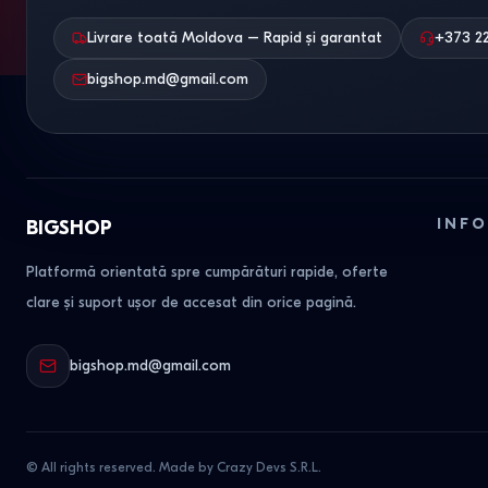
Livrare toată Moldova – Rapid și garantat
+373 2
bigshop.md@gmail.com
INFO
BIGSHOP
Platformă orientată spre cumpărături rapide, oferte
clare și suport ușor de accesat din orice pagină.
bigshop.md@gmail.com
© All rights reserved. Made by Crazy Devs S.R.L.