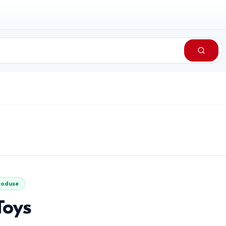
roduse
Toys