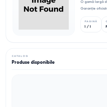
O gamă largă de
Garanție oficial
PAGINĂ
1
/
1
CATALOG
Produse disponibile