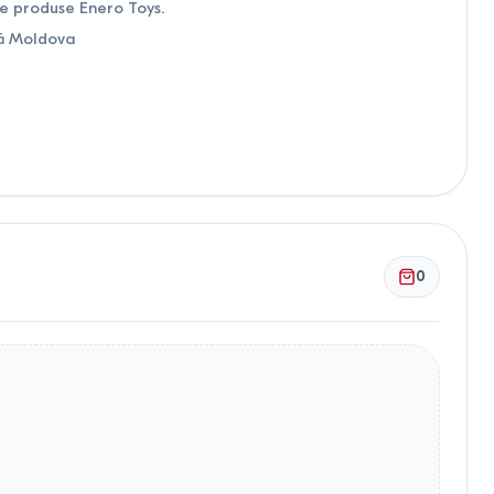
de produse Enero Toys.
ată Moldova
0