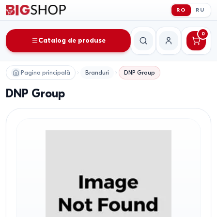
RO
RU
0
Catalog de produse
Căutare
Contul meu
Pagina principală
Branduri
DNP Group
DNP Group