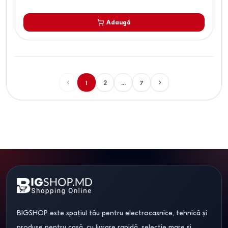
Adaugă
1
2
...
7
BIGSHOP este spațiul tău pentru electrocasnice, tehnică și
produse pentru casă, cu livrare rapidă, selecție mare și