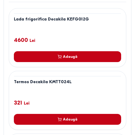
Lada frigorifica Decakila KEFG012G
4600
Lei
Adaugă
Termos Decakila KMTT024L
321
Lei
Adaugă