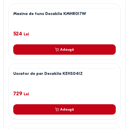
Masina de tuns Decakila KMHR017W
524
Lei
Adaugă
Uscator de par Decakila KEHS041Z
729
Lei
Adaugă