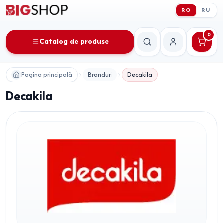
RO
RU
0
Catalog de produse
Căutare
Contul meu
Pagina principală
Branduri
Decakila
Decakila