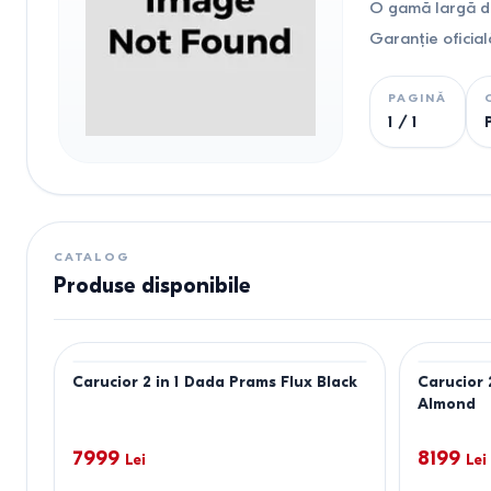
O gamă largă de
Garanție oficial
PAGINĂ
1
/
1
CATALOG
Produse disponibile
Carucior 2 in 1 Dada Prams Flux Black
Carucior 
Almond
7999
8199
Lei
Lei