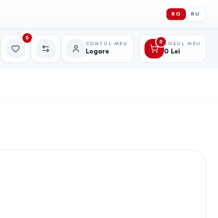
RO
RU
0
0
CONTUL MEU
COȘUL MEU
Logare
0
Lei
Favorite
Comparație