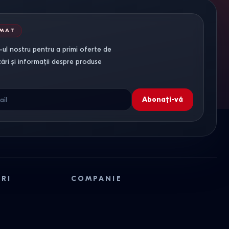
RMAT
ul nostru pentru a primi oferte de
zări și informații despre produse
Abonați-vă
ORI
COMPANIE