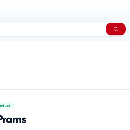
oduse
Prams