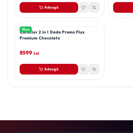
Adaugă
Nou
Carucior 2 in 1 Dada Prams Flux
Premium Chocolate
8599
Lei
Adaugă