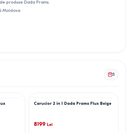
d de produse Dada Prams.
ată Moldova
5
lux
Carucior 2 in 1 Dada Prams Flux Beige
8199
Lei