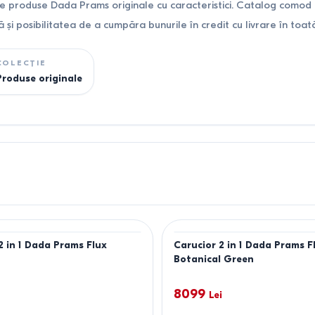
 produse Dada Prams originale cu caracteristici. Catalog como
ă și posibilitatea de a cumpăra bunurile în credit cu livrare în to
COLECȚIE
Produse originale
2 in 1 Dada Prams Flux
Carucior 2 in 1 Dada Prams F
Botanical Green
8099
Lei