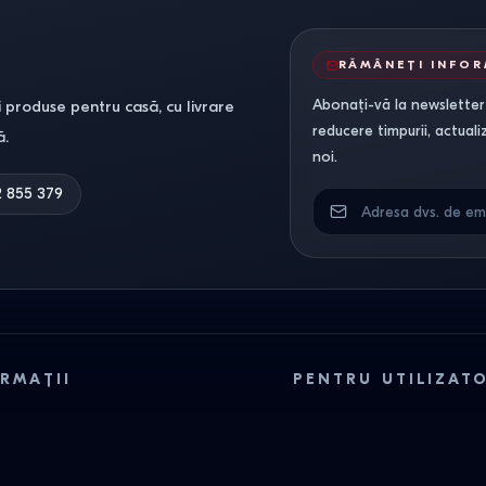
RĂMÂNEȚI INFO
Abonați-vă la newsletter-
 produse pentru casă, cu livrare
reducere timpurii, actuali
ă.
noi.
2 855 379
RMAȚII
PENTRU UTILIZAT