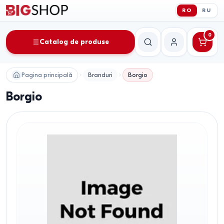
RO
RU
0
Catalog de produse
Căutare
Contul meu
Pagina principală
Branduri
Borgio
Borgio