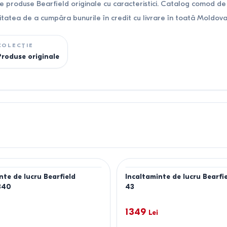
 produse Bearfield originale cu caracteristici. Catalog comod de
bilitatea de a cumpăra bunurile în credit cu livrare în toată Moldov
COLECȚIE
Produse originale
nte de lucru Bearfield
Incaltaminte de lucru Bearf
340
43
1349
Lei