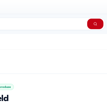
produse
eld