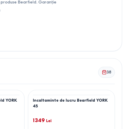
 produse Bearfield. Garanție
a
38
ield YORK
Incaltaminte de lucru Bearfield YORK
45
1349
Lei