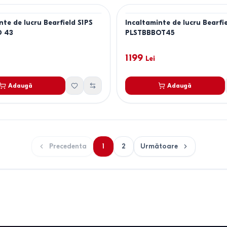
nte de lucru Bearfield S1PS
Incaltaminte de lucru Bearfi
D 43
PLSTBBBOT45
1199
Lei
Adaugă
Adaugă
Precedenta
1
2
Următoare