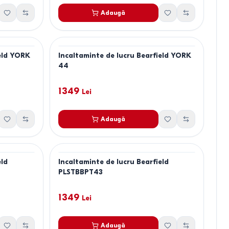
Adaugă
ield YORK
Incaltaminte de lucru Bearfield YORK
44
1349
Lei
Adaugă
eld
Incaltaminte de lucru Bearfield
PLSTBBPT43
1349
Lei
Adaugă