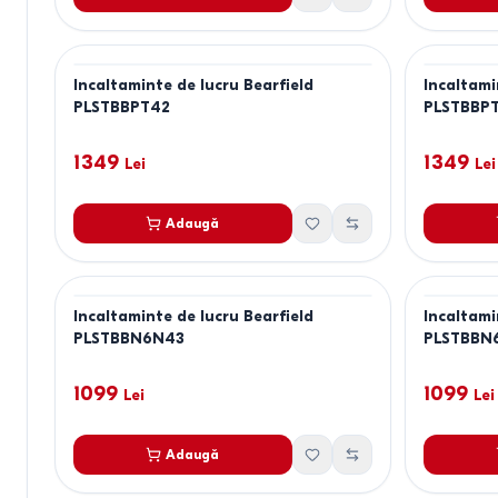
Incaltaminte de lucru Bearfield
Incaltami
PLSTBBPT42
PLSTBBP
1349
1349
Lei
Lei
Adaugă
Incaltaminte de lucru Bearfield
Incaltami
PLSTBBN6N43
PLSTBBN
1099
1099
Lei
Lei
Adaugă