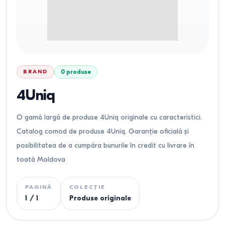
BRAND
0
produse
4Uniq
O gamă largă de produse 4Uniq originale cu caracteristici.
Catalog comod de produse 4Uniq. Garanție oficială și
posibilitatea de a cumpăra bunurile în credit cu livrare în
toată Moldova
PAGINĂ
COLECȚIE
1
/
1
Produse originale