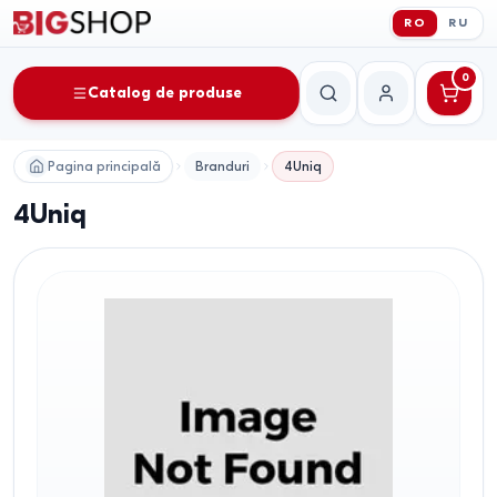
RO
RU
0
Catalog de produse
Căutare
Contul meu
Pagina principală
Branduri
4Uniq
4Uniq