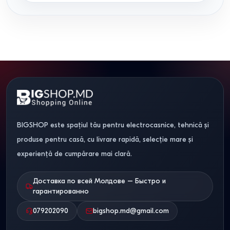
BIGSHOP este spațiul tău pentru electrocasnice, tehnică și
produse pentru casă, cu livrare rapidă, selecție mare și
experiență de cumpărare mai clară.
Доставка по всей Молдове – Быстро и
гарантированно
079202090
bigshop.md@gmail.com