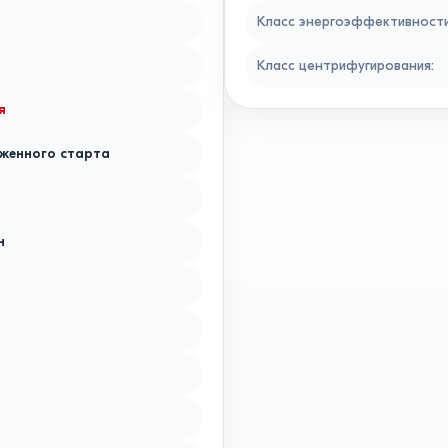
Класс энергоэффективност
Класс центрифугирования
:
я
женного старта
н
й