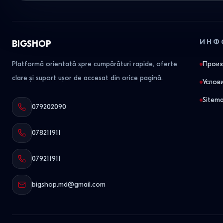
ИНФ
BIGSHOP
Platformă orientată spre cumpărături rapide, oferte
Произ
clare și suport ușor de accesat din orice pagină.
Услов
Sitem
079202090
078211911
079211911
bigshop.md@gmail.com