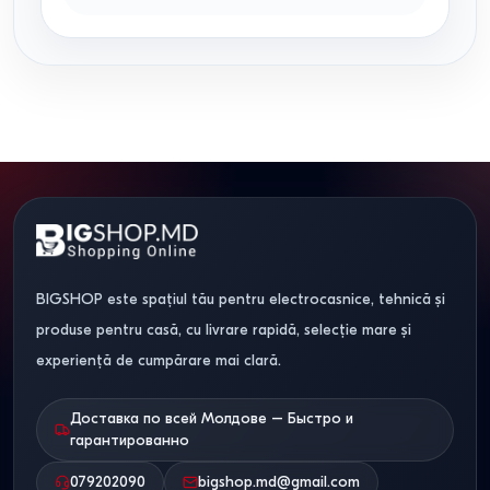
BIGSHOP este spațiul tău pentru electrocasnice, tehnică și
produse pentru casă, cu livrare rapidă, selecție mare și
experiență de cumpărare mai clară.
Доставка по всей Молдове – Быстро и
гарантированно
079202090
bigshop.md@gmail.com