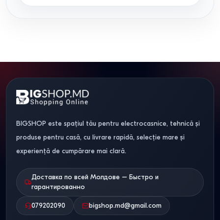
BIGSHOP este spațiul tău pentru electrocasnice, tehnică și
produse pentru casă, cu livrare rapidă, selecție mare și
experiență de cumpărare mai clară.
Доставка по всей Молдове – Быстро и
гарантированно
079202090
bigshop.md@gmail.com