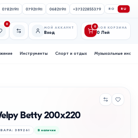
078211911
079211911
068211911
+37322855379
RO
RU
0
0
МОЙ АККАУНТ
МОЯ КОРЗИНА
Вход
0
Лей
исок желаний
Сравнение
бжение
Инструменты
Спорт и отдых
Музыкальные инстр
elpy Betty 200x220
ОВАРА
:
389261
В наличии