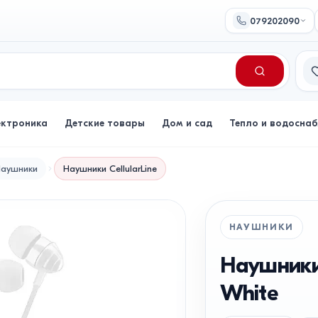
079202090
Сп
ектроника
Детские товары
Дом и сад
Тепло и водосна
аушники
Наушники
CellularLine
НАУШНИКИ
Наушники C
White