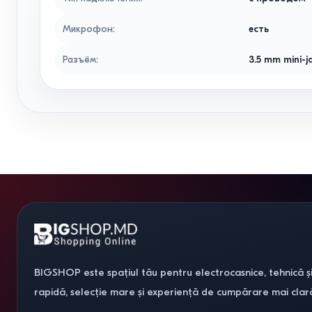
Микрофон
:
есть
Разъём
:
3.5 mm mini-j
BIGSHOP este spațiul tău pentru electrocasnice, tehnică și
rapidă, selecție mare și experiență de cumpărare mai clar