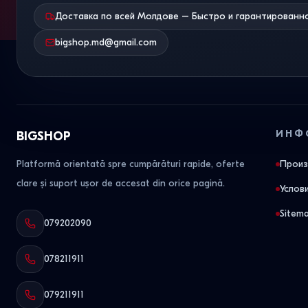
Доставка по всей Молдове – Быстро и гарантированн
bigshop.md@gmail.com
ИНФ
BIGSHOP
Platformă orientată spre cumpărături rapide, oferte
Произ
clare și suport ușor de accesat din orice pagină.
Услов
Sitem
079202090
078211911
079211911