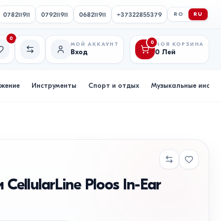
078211911
079211911
068211911
+37322855379
RO
RU
0
0
МОЙ АККАУНТ
МОЯ КОРЗИНА
Вход
0
Лей
исок желаний
Сравнение
бжение
Инструменты
Спорт и отдых
Музыкальные инстр
ellularLine Ploos In-Ear