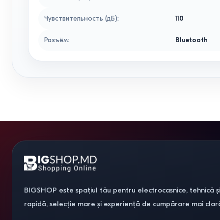
Чувствительность (дБ)
:
110
Разъём
:
Bluetooth
BIGSHOP este spațiul tău pentru electrocasnice, tehnică și
rapidă, selecție mare și experiență de cumpărare mai clar