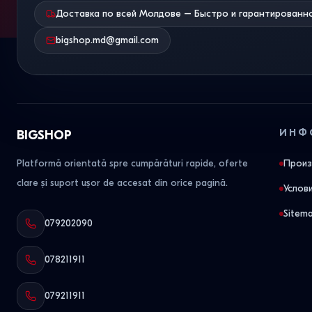
Доставка по всей Молдове – Быстро и гарантированн
bigshop.md@gmail.com
ИНФ
BIGSHOP
Platformă orientată spre cumpărături rapide, oferte
Произ
clare și suport ușor de accesat din orice pagină.
Услов
Sitem
079202090
078211911
079211911