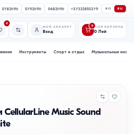
078211911
079211911
068211911
+37322855379
RO
RU
0
0
МОЙ АККАУНТ
МОЯ КОРЗИНА
Вход
0
Лей
исок желаний
Сравнение
бжение
Инструменты
Спорт и отдых
Музыкальные инстр
CellularLine Music Sound
ite