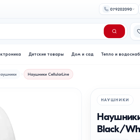
079202090
Сп
ектроника
Детские товары
Дом и сад
Тепло и водосна
аушники
Наушники
CellularLine
НАУШНИКИ
Наушники 
Black/Wh