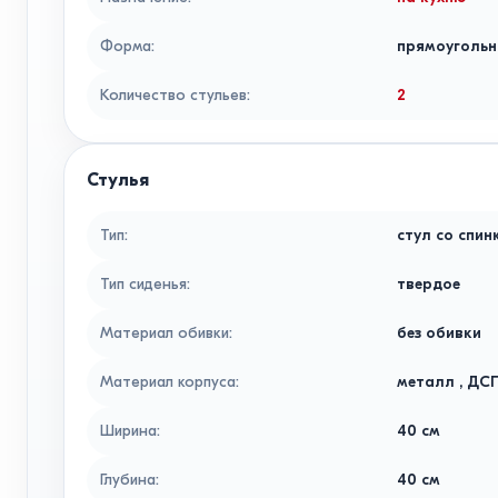
Форма
:
прямоугольн
Количество стульев
:
2
Стулья
Тип
:
стул со спин
Тип сиденья
:
твердое
Материал обивки
:
без обивки
Материал корпуса
:
металл
,
ДС
Ширина
:
40
см
Глубина
:
40
см