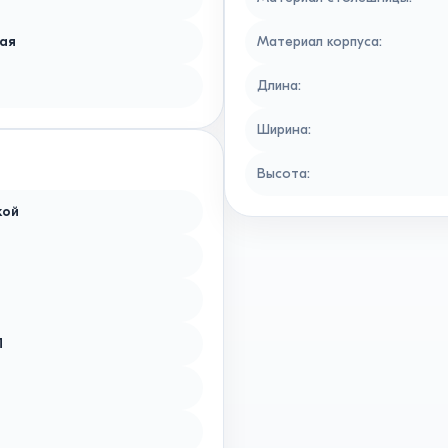
ая
Материал корпуса
:
Длина
:
Ширина
:
Высота
:
кой
П