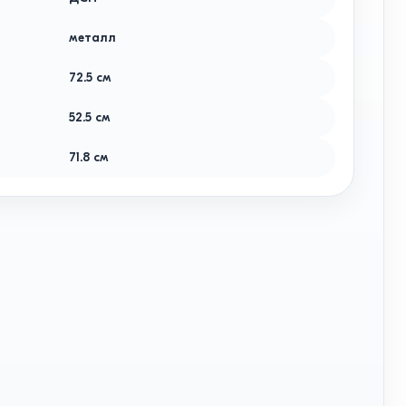
металл
72.5
см
52.5
см
71.8
см