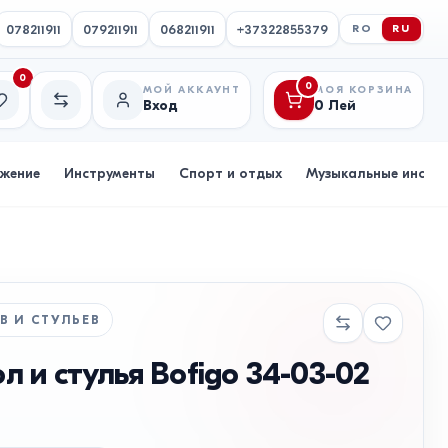
078211911
079211911
068211911
+37322855379
RO
RU
0
0
МОЙ АККАУНТ
МОЯ КОРЗИНА
Вход
0
Лей
исок желаний
Сравнение
бжение
Инструменты
Спорт и отдых
Музыкальные инстр
В И СТУЛЬЕВ
л и стулья Bofigo 34-03-02