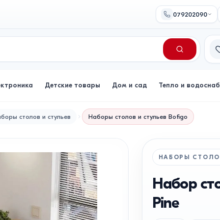
079202090
Сп
ектроника
Детские товары
Дом и сад
Тепло и водосна
боры столов и стульев
Наборы столов и стульев
Bofigo
НАБОРЫ СТОЛО
Набор сто
Pine