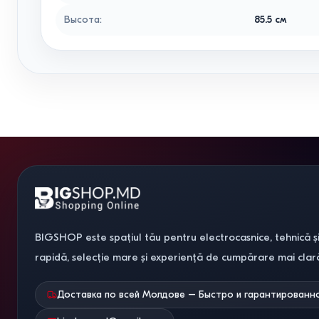
Высота
:
85.5
см
BIGSHOP este spațiul tău pentru electrocasnice, tehnică și
rapidă, selecție mare și experiență de cumpărare mai clar
Доставка по всей Молдове – Быстро и гарантированн