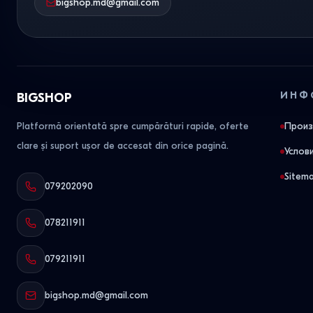
bigshop.md@gmail.com
ИНФ
BIGSHOP
Platformă orientată spre cumpărături rapide, oferte
Произ
clare și suport ușor de accesat din orice pagină.
Услов
Sitem
079202090
078211911
079211911
bigshop.md@gmail.com