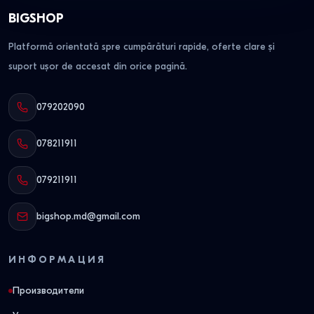
BIGSHOP
Platformă orientată spre cumpărături rapide, oferte clare și
suport ușor de accesat din orice pagină.
079202090
078211911
079211911
bigshop.md@gmail.com
ИНФОРМАЦИЯ
Производители