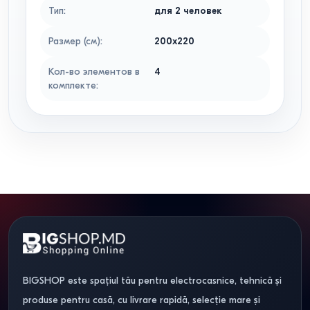
Тип
:
для 2 человек
Размер (см)
:
200x220
Кол-во элементов в
4
комплекте
:
BIGSHOP este spațiul tău pentru electrocasnice, tehnică și
produse pentru casă, cu livrare rapidă, selecție mare și