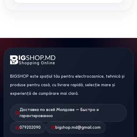
BIGSHOP este spațiul tău pentru electrocasnice, tehnică și
produse pentru casă, cu livrare rapidă, selecție mare și
experiență de cumpărare mai clară.
Доставка по всей Молдове – Быстро и
гарантированно
079202090
bigshop.md@gmail.com