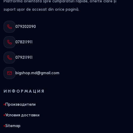
Platformă orientată spre cumpărături rapide, oferte clare și
suport ușor de accesat din orice pagină.
079202090
078211911
079211911
bigshop.md@gmail.com
ИНФОРМАЦИЯ
Производители
Условия доставки
Sitemap