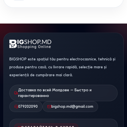
BIGSHOP este spațiul tău pentru electrocasnice, tehnică și
produse pentru casă, cu livrare rapidă, selecție mare și
experiență de cumpărare mai clară.
Доставка по всей Молдове – Быстро и
гарантированно
079202090
bigshop.md@gmail.com