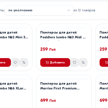
ть
:
из
12
товаров
для детей
Памперсы для детей
Памп
umbo №2 Mini 3-
Paddlers Jumbo №3 Midi 4-
Padd
)
9kg (70pcs)
14kg
259
259
Лей
ить
Добавить
для детей
Памперсы для детей
Памп
Jumbo №6 XLarge
Merries First Premium
Merr
размер L
разм
699
699
Лей