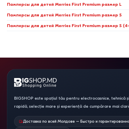
Памперсы для детей Merries First Premium размер L
Памперсы для детей Merries First Premium размер S
Памперсы для детей Merries First Premium размер S (4-8
BIGSHOP este spațiul tău pentru electrocasnice, tehnică și
rapidă, selecție mare și experiență de cumpărare mai clar
Доставка по всей Молдове – Быстро и гарантированн