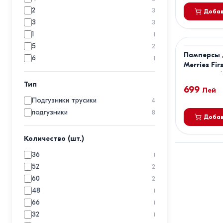
2
3
Добав
3
3
1
1
5
2
Памперсы 
6
1
Merries Fi
размер М (6
Тип
699
Лей
Подгузники трусики
4
подгузники
8
Добав
Количество (шт.)
36
1
52
2
60
2
48
1
66
1
32
1