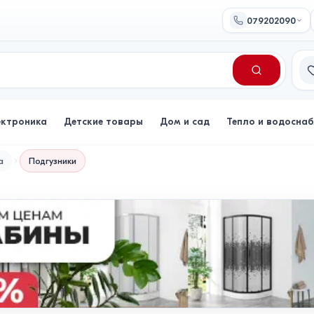
079202090
Сп
ектроника
Детские товары
Дом и сад
Тепло и водосна
а
Подгузники