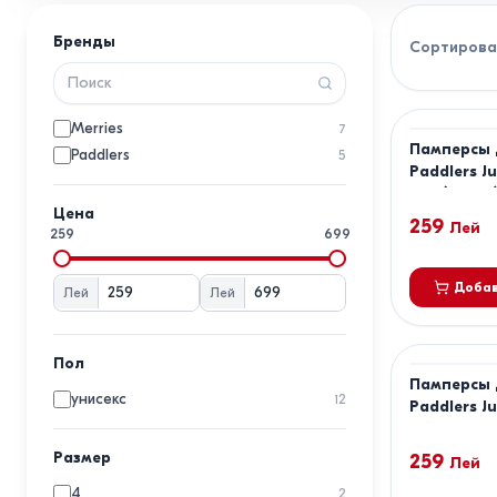
Бренды
Сортирова
Merries
7
Памперсы 
Paddlers
5
Paddlers J
6kg (80pcs
Цена
259
Лей
259
699
Добав
Лей
Лей
Пол
Памперсы 
унисекс
12
Paddlers 
+15kg
Размер
259
Лей
4
2