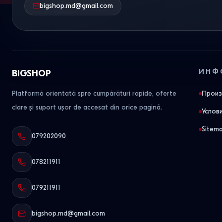
bigshop.md@gmail.com
ИНФ
BIGSHOP
Platformă orientată spre cumpărături rapide, oferte
Произ
clare și suport ușor de accesat din orice pagină.
Услов
Sitem
079202090
078211911
079211911
bigshop.md@gmail.com