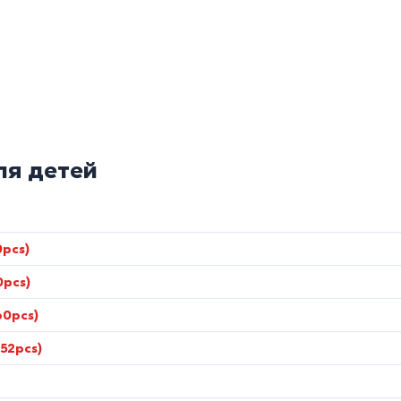
я детей
pcs)
0pcs)
60pcs)
52pcs)