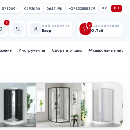
078211911
079211911
068211911
+37322855379
RO
RU
0
0
МОЙ АККАУНТ
МОЯ КОРЗИНА
Вход
0
Лей
исок желаний
Сравнение
бжение
Инструменты
Спорт и отдых
Музыкальные инстр