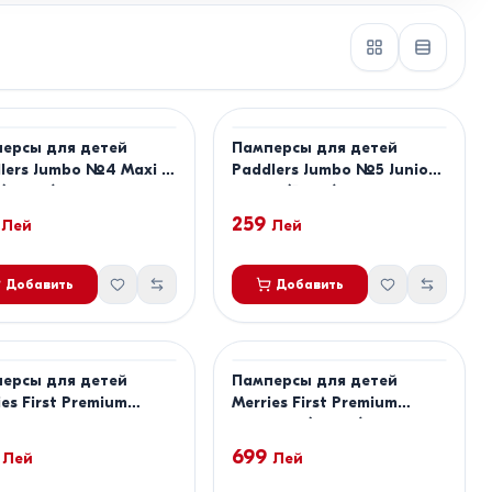
ерсы для детей
Памперсы для детей
lers Jumbo №4 Maxi 7-
Paddlers Jumbo №5 Junior
 (60pcs)
11-18kg (52pcs)
259
Лей
Лей
Добавить
Добавить
ерсы для детей
Памперсы для детей
ies First Premium
Merries First Premium
ер S
размер S (4-8 кг), 60 шт.
699
Лей
Лей