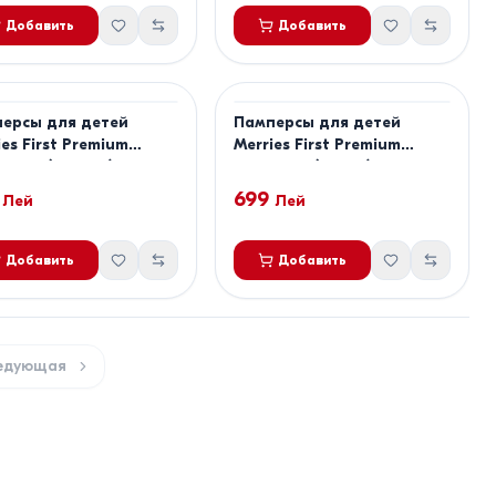
Добавить
Добавить
ерсы для детей
Памперсы для детей
ies First Premium
Merries First Premium
р XL (12-22 кг), 32 шт
размер M (6-11 кг), 46 шт
699
Лей
Лей
Добавить
Добавить
едующая