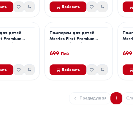
ить
Добавить
для детей
Памперсы для детей
Памп
rst Premium
Merries First Premium
Merr
-11 кг), 48 шт.
Newborn (<5 кг), 66 шт.
разме
699
699
Лей
ить
Добавить
Предыдущая
1
Сл