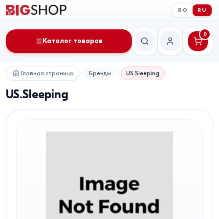
RO
RU
0
Каталог товаров
Поиск
Мой аккаунт
Главная страница
Бренды
US.Sleeping
US.Sleeping