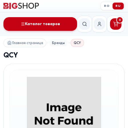
RO
RU
0
Каталог товаров
Поиск
Мой аккаунт
Главная страница
Бренды
QCY
QCY