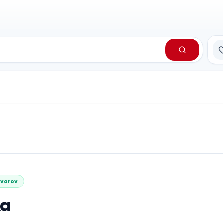
Сп
ovarov
ka