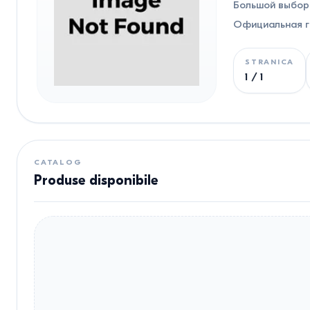
Большой выбор 
Официальная га
STRANICA
1
/
1
CATALOG
Produse disponibile