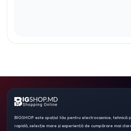
BIGSHOP este spațiul tău pentru electrocasnice, tehnică și
rapidă, selecție mare și experiență de cumpărare mai clar