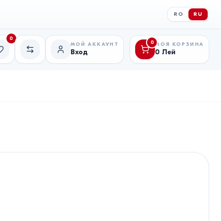
RO
RU
0
0
МОЙ АККАУНТ
МОЯ КОРЗИНА
Вход
0
Лей
исок желаний
Сравнение