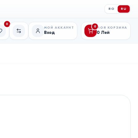
RO
RU
0
0
МОЙ АККАУНТ
МОЯ КОРЗИНА
Вход
0
Лей
исок желаний
Сравнение