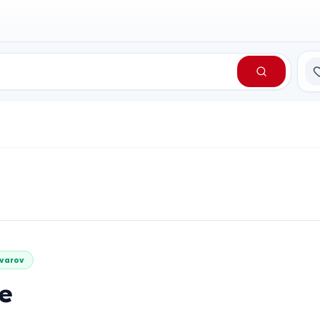
Сп
varov
ge