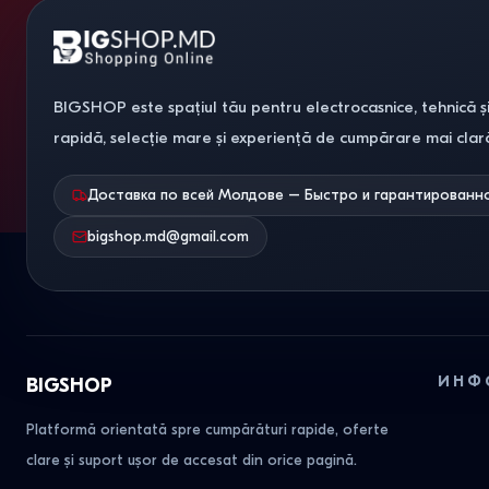
BIGSHOP este spațiul tău pentru electrocasnice, tehnică și
rapidă, selecție mare și experiență de cumpărare mai clar
Доставка по всей Молдове – Быстро и гарантированн
bigshop.md@gmail.com
ИНФ
BIGSHOP
Platformă orientată spre cumpărături rapide, oferte
clare și suport ușor de accesat din orice pagină.