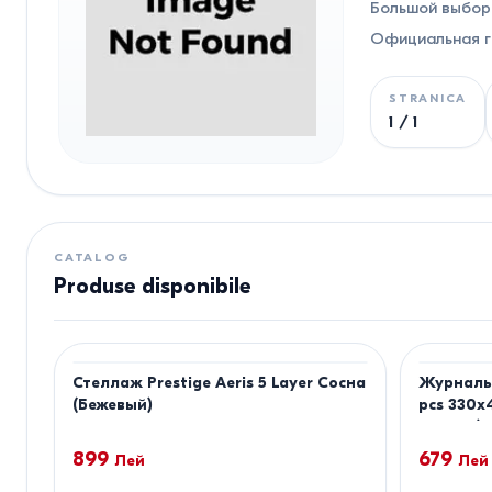
Большой выбор 
Официальная га
STRANICA
1
/
1
CATALOG
Produse disponibile
Стеллаж Prestige Aeris 5 Layer Сосна
Журнальн
(Бежевый)
pcs 330x
Marble/G
899
679
Лей
Лей