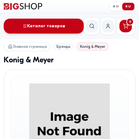
RO
RU
0
Каталог товаров
Поиск
Мой аккаунт
Главная страница
Бренды
Konig & Meyer
Konig & Meyer