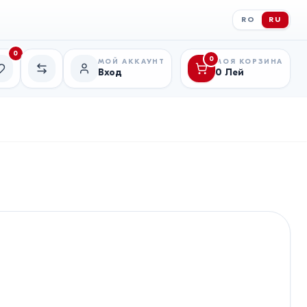
RO
RU
0
0
МОЙ АККАУНТ
МОЯ КОРЗИНА
Вход
0
Лей
исок желаний
Сравнение