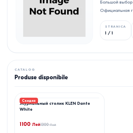
Большой выбор 
Официальная га
STRANICA
1
/
1
CATALOG
Produse disponibile
Скидка
Журнальный столик KLEN Dante
White
1100
Лей
1300
Лей