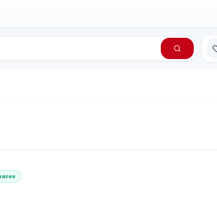
Сп
varov