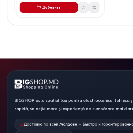
Добавить
BIGSHOP este spațiul tău pentru electrocasnice, tehnică și
rapidă, selecție mare și experiență de cumpărare mai clar
Доставка по всей Молдове – Быстро и гарантированн