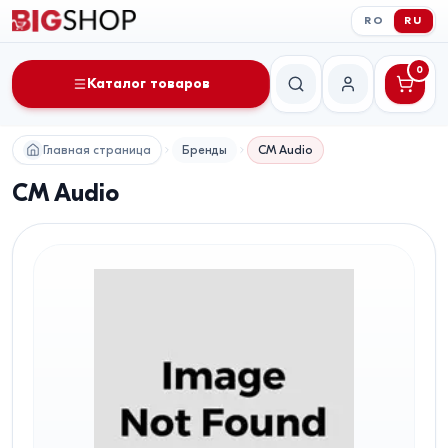
RO
RU
0
Каталог товаров
Поиск
Мой аккаунт
Главная страница
Бренды
CM Audio
CM Audio