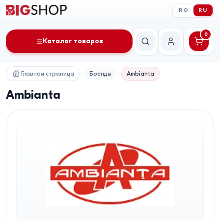
RO
RU
0
Каталог товаров
Поиск
Мой аккаунт
Главная страница
Бренды
Ambianta
Ambianta